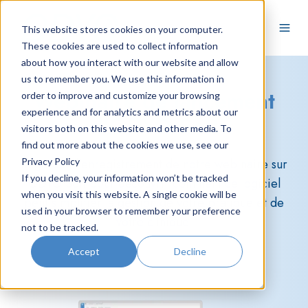
This website stores cookies on your computer.
These cookies are used to collect information
about how you interact with our website and allow
us to remember you. We use this information in
Webinaire de lancement
order to improve and customize your browsing
experience and for analytics and metrics about our
d'ODYO Soft
visitors both on this website and other media. To
find out more about the cookies we use, see our
Privacy Policy
Regardez l'enregistrement de notre webinaire sur
If you decline, your information won’t be tracked
ODYO Soft pour découvrir comment ce logiciel
when you visit this website. A single cookie will be
peut simplifier la gestion de votre pratique et de
used in your browser to remember your preference
votre clinique.
not to be tracked.
Accept
Decline