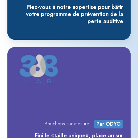
Fiez-vous à notre expertise pour bâtir
de
votre programme de prévention de la
pr
perte auditive
de
la
pe
aud
Fin
le
«ta
un
pl
au
sur
me
po
Bouchons sur mesure
Par ODYO
vo
Fini le «taille unique», place au sur
ore