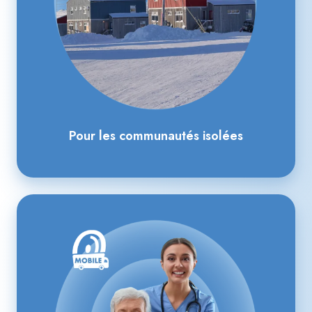
Pour les communautés isolées
Pour
les
maisons
de
retraite