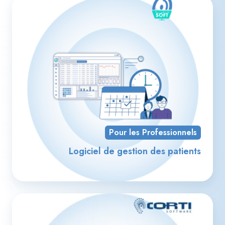
Log
de
ges
de
pat
Pour les Professionnels
Logiciel de gestion des patients
Ge
de