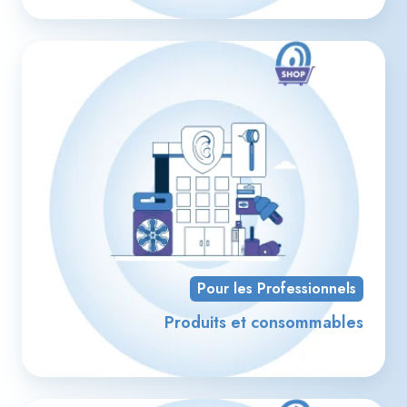
Pro
et
co
Pour les Professionnels
Produits et consommables