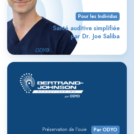
Pour les Individus
Santé auditive simplifiée
par Dr. Joe Saliba
Fie
vo
à
no
ex
po
bât
vot
Préservation de l'ouïe
Par ODYO
pr