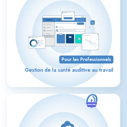
la
san
aud
au
tra
Pour les Professionnels
Gestion de la santé auditive au travail
Se
d'a
en
lig