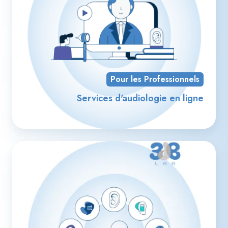
Pour les Professionnels
Services d'audiologie en ligne
Bo
et
em
sur
me