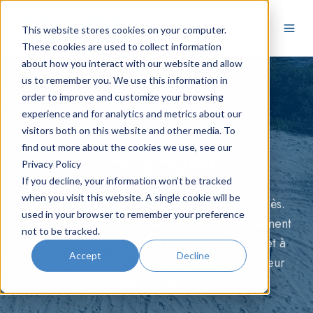
FR
This website stores cookies on your computer.
These cookies are used to collect information
about how you interact with our website and allow
us to remember you. We use this information in
order to improve and customize your browsing
experience and for analytics and metrics about our
visitors both on this website and other media. To
find out more about the cookies we use, see our
Chez ODYO
Privacy Policy
If you decline, your information won’t be tracked
when you visit this website. A single cookie will be
L'esprit d'équipe est au cœur de notre succès.
used in your browser to remember your preference
Nous croyons en la création d'un environnement
not to be tracked.
de travail dynamique et inspirant qui permet à
Accept
Decline
nos employés de s'épanouir et de réaliser leur
plein potentiel.